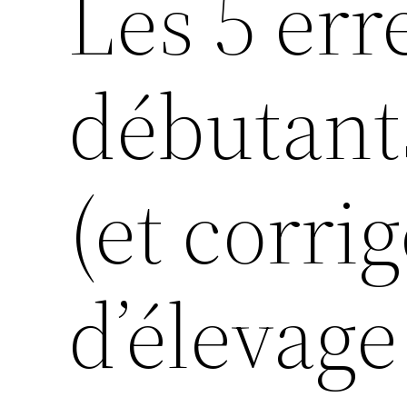
Les 5 err
débutants
(et corri
d’élevage