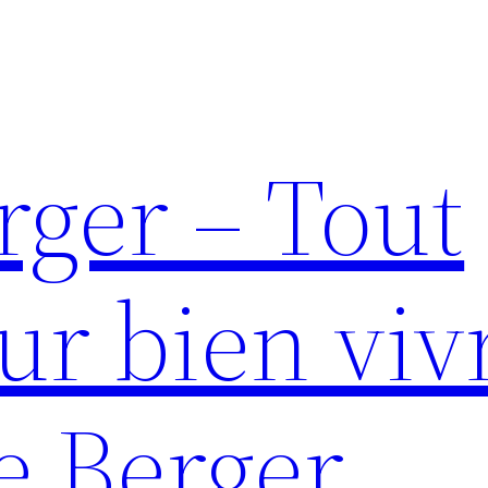
rger – Tout
ur bien viv
e Berger