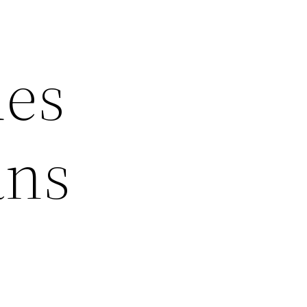
ues
ans