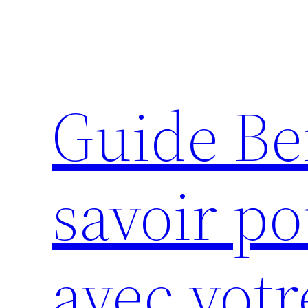
Aller
au
contenu
Guide Be
savoir po
avec votr