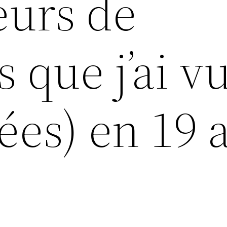
eurs de
 que j’ai v
gées) en 19 